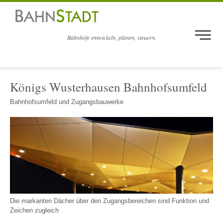
Bahnhöfe entwickeln, planen, steuern.
Navigation überspringen
Home
Königs Wusterhausen Bahnhofsumfeld
Projekte
Bahnhofsumfeld und Zugangsbauwerke
Kompetenz
Team
Kontakt
BahnStadt report
Die markanten Dächer über den Zugangsbereichen sind Funktion und
Zeichen zugleich