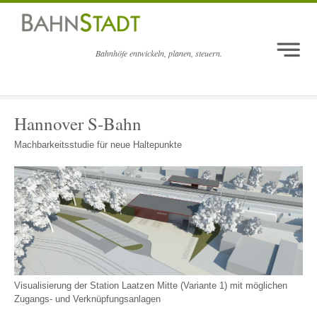
Bahnhöfe entwickeln, planen, steuern.
Navigation überspringen
Home
Hannover S-Bahn
Projekte
Machbarkeitsstudie für neue Haltepunkte
Kompetenz
Team
Kontakt
BahnStadt report
Visualisierung der Station Laatzen Mitte (Variante 1) mit möglichen
Zugangs- und Verknüpfungsanlagen