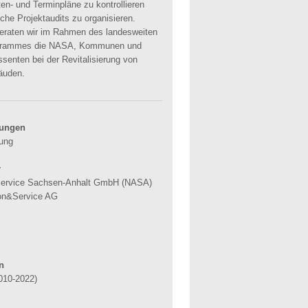
en- und Terminpläne zu kontrollieren
che Projektaudits zu organisieren.
beraten wir im Rahmen des landesweiten
rammes die NASA, Kommunen und
essenten bei der Revitalisierung von
äuden.
tungen
rung
r
service Sachsen-Anhalt GmbH (NASA)
on&Service AG
n
010-2022)