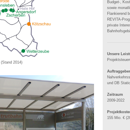
Budget-, Kost
sowie monatli
Flankierend 
REVITA-Prog
private Inter
Bahnhofsgeb
Unsere Leis
Projektsteue
 (Stand 2014)
Auftraggebe
Nahverkehrs
und DB Stati
Zeitraum
2009-2022
Projektkoste
155 Mio. € (2